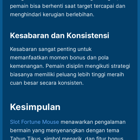
pemain bisa berhenti saat target tercapai dan
menghindari kerugian berlebihan.
Kesabaran dan Konsistensi
Kesabaran sangat penting untuk
memanfaatkan momen bonus dan pola
kemenangan. Pemain disiplin mengikuti strategi
biasanya memiliki peluang lebih tinggi meraih
cuan besar secara konsisten.
Kesimpulan
Slot Fortune Mouse
menawarkan pengalaman
bermain yang menyenangkan dengan tema
Tahun Tikus, simbol menarik, dan fitur bonus