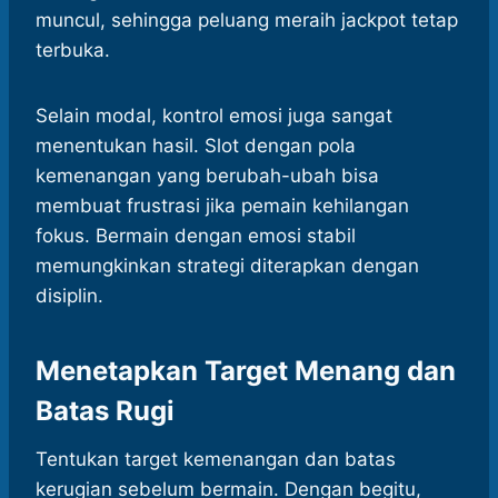
muncul, sehingga peluang meraih jackpot tetap
terbuka.
Selain modal, kontrol emosi juga sangat
menentukan hasil. Slot dengan pola
kemenangan yang berubah-ubah bisa
membuat frustrasi jika pemain kehilangan
fokus. Bermain dengan emosi stabil
memungkinkan strategi diterapkan dengan
disiplin.
Menetapkan Target Menang dan
Batas Rugi
Tentukan target kemenangan dan batas
kerugian sebelum bermain. Dengan begitu,