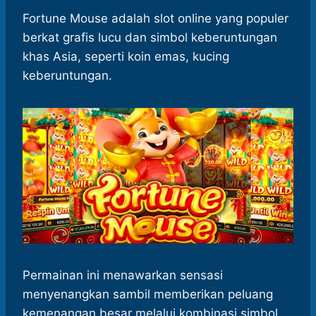
h
a
e
e
k
i
h
a
c
s
l
y
n
a
Fortune Mouse adalah slot online yang populer
t
e
s
e
p
e
r
berkat grafis lucu dan simbol keberuntungan
s
b
e
g
e
e
khas Asia, seperti koin emas, kucing
A
o
n
r
keberuntungan.
p
o
g
a
p
k
e
m
r
Permainan ini menawarkan sensasi
menyenangkan sambil memberikan peluang
kemenangan besar melalui kombinasi simbol,