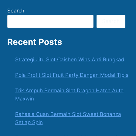
Search
Search
Recent Posts
Strategi Jitu Slot Caishen Wins Anti Rungkad
Pola Profit Slot Fruit Party Dengan Modal Tipis
Trik Ampuh Bermain Slot Dragon Hatch Auto
Maxwin
Rahasia Cuan Bermain Slot Sweet Bonanza
Setiap Spin