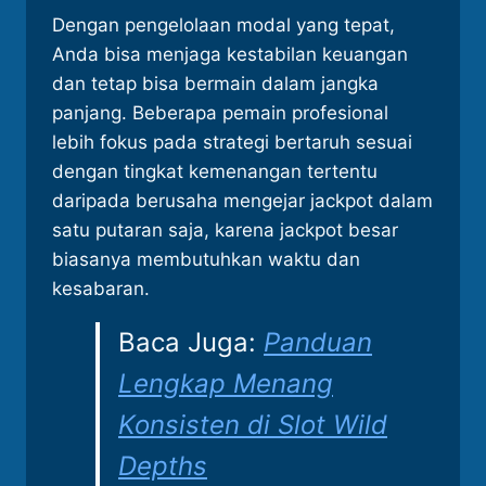
Dengan pengelolaan modal yang tepat,
Anda bisa menjaga kestabilan keuangan
dan tetap bisa bermain dalam jangka
panjang. Beberapa pemain profesional
lebih fokus pada strategi bertaruh sesuai
dengan tingkat kemenangan tertentu
daripada berusaha mengejar jackpot dalam
satu putaran saja, karena jackpot besar
biasanya membutuhkan waktu dan
kesabaran.
Baca Juga:
Panduan
Lengkap Menang
Konsisten di Slot Wild
Depths