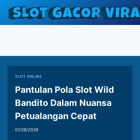
Skip
to
content
Game Slot Mudah
Menang
SLOT ONLINE
Pantulan Pola Slot Wild
Bandito Dalam Nuansa
Petualangan Cepat
01/28/2026