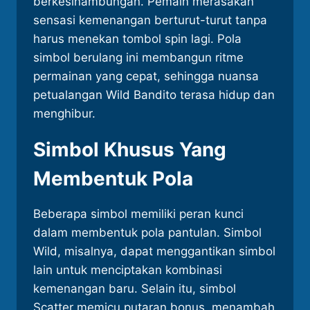
berkesinambungan. Pemain merasakan
sensasi kemenangan berturut-turut tanpa
harus menekan tombol spin lagi. Pola
simbol berulang ini membangun ritme
permainan yang cepat, sehingga nuansa
petualangan Wild Bandito terasa hidup dan
menghibur.
Simbol Khusus Yang
Membentuk Pola
Beberapa simbol memiliki peran kunci
dalam membentuk pola pantulan. Simbol
Wild, misalnya, dapat menggantikan simbol
lain untuk menciptakan kombinasi
kemenangan baru. Selain itu, simbol
Scatter memicu putaran bonus, menambah