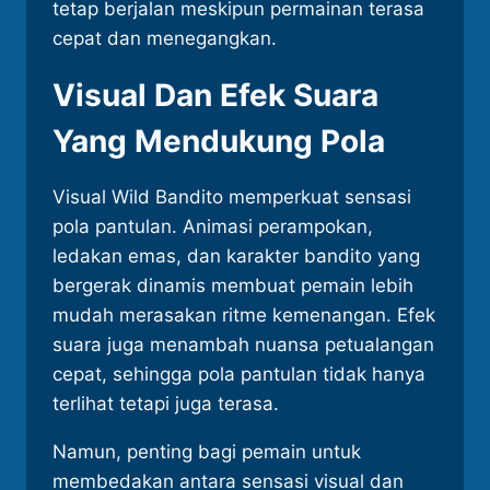
tetap berjalan meskipun permainan terasa
cepat dan menegangkan.
Visual Dan Efek Suara
Yang Mendukung Pola
Visual Wild Bandito memperkuat sensasi
pola pantulan. Animasi perampokan,
ledakan emas, dan karakter bandito yang
bergerak dinamis membuat pemain lebih
mudah merasakan ritme kemenangan. Efek
suara juga menambah nuansa petualangan
cepat, sehingga pola pantulan tidak hanya
terlihat tetapi juga terasa.
Namun, penting bagi pemain untuk
membedakan antara sensasi visual dan