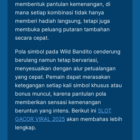
membentuk pantulan kemenangan, di
mana setiap kombinasi tidak hanya
memberi hadiah langsung, tetapi juga
membuka peluang putaran tambahan
secara cepat.
Pola simbol pada Wild Bandito cenderung
berulang namun tetap bervariasi,
menyesuaikan dengan alur petualangan
yang cepat. Pemain dapat merasakan
ketegangan setiap kali simbol khusus atau
bonus muncul, karena pantulan pola
memberikan sensasi kemenangan
beruntun yang intens. Berikut ini
SLOT
GACOR VIRAL 2025
akan membahas lebih
lengkap.