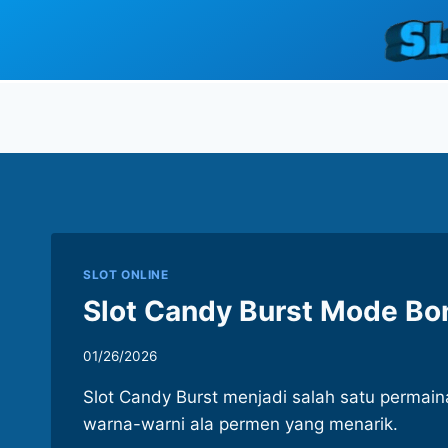
Skip
to
content
SLOT ONLINE
Slot Candy Burst Mode Bon
01/26/2026
Slot Candy Burst menjadi salah satu permaina
warna-warni ala permen yang menarik.