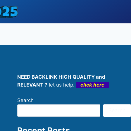
NEED BACKLINK HIGH QUALITY and
RELEVANT ?
let us help.
click here
Search
Search
Recent Posts