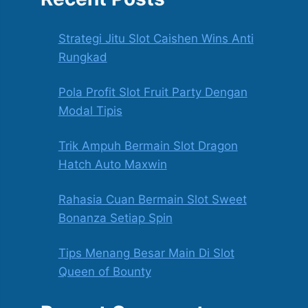
Strategi Jitu Slot Caishen Wins Anti
Rungkad
Pola Profit Slot Fruit Party Dengan
Modal Tipis
Trik Ampuh Bermain Slot Dragon
Hatch Auto Maxwin
Rahasia Cuan Bermain Slot Sweet
Bonanza Setiap Spin
Tips Menang Besar Main Di Slot
Queen of Bounty