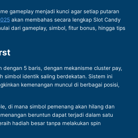
sme gameplay menjadi kunci agar setiap putaran
2025
akan membahas secara lengkap Slot Candy
lai dari gameplay, simbol, fitur bonus, hingga tips
rst
 dengan 5 baris, dengan mekanisme cluster pay,
 simbol identik saling berdekatan. Sistem ini
ngkinkan kemenangan muncul di berbagai posisi,
le, di mana simbol pemenang akan hilang dan
kemenangan beruntun dapat terjadi dalam satu
raih hadiah besar tanpa melakukan spin