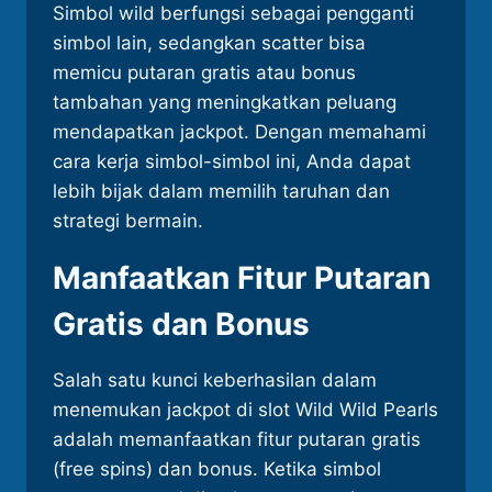
Simbol wild berfungsi sebagai pengganti
simbol lain, sedangkan scatter bisa
memicu putaran gratis atau bonus
tambahan yang meningkatkan peluang
mendapatkan jackpot. Dengan memahami
cara kerja simbol-simbol ini, Anda dapat
lebih bijak dalam memilih taruhan dan
strategi bermain.
Manfaatkan Fitur Putaran
Gratis dan Bonus
Salah satu kunci keberhasilan dalam
menemukan jackpot di slot Wild Wild Pearls
adalah memanfaatkan fitur putaran gratis
(free spins) dan bonus. Ketika simbol