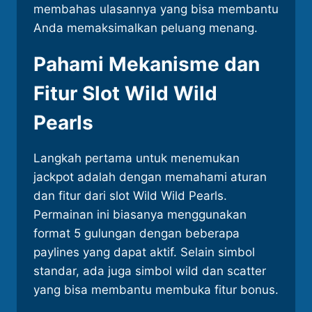
membahas ulasannya yang bisa membantu
Anda memaksimalkan peluang menang.
Pahami Mekanisme dan
Fitur Slot Wild Wild
Pearls
Langkah pertama untuk menemukan
jackpot adalah dengan memahami aturan
dan fitur dari slot Wild Wild Pearls.
Permainan ini biasanya menggunakan
format 5 gulungan dengan beberapa
paylines yang dapat aktif. Selain simbol
standar, ada juga simbol wild dan scatter
yang bisa membantu membuka fitur bonus.