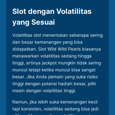
Slot dengan Volatilitas
yang Sesuai
Volatilitas slot menentukan seberapa sering
dan besar kemenangan yang bisa
didapatkan. Slot Wild Wild Pearls biasanya
menawarkan volatilitas sedang hingga
tinggi, artinya jackpot mungkin tidak sering
muncul tetapi ketika muncul bisa sangat
besar. Jika Anda pemain yang suka risiko
tinggi dengan potensi hadiah besar, pilih
mesin dengan volatilitas tinggi.
Namun, jika lebih suka kemenangan kecil
tapi konsisten, volatilitas sedang bisa jadi