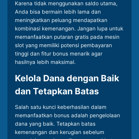
Karena tidak menggunakan saldo utama,
Anda bisa bermain lebih lama dan
meningkatkan peluang mendapatkan
kombinasi kemenangan. Jangan lupa untuk
memanfaatkan putaran gratis pada mesin
slot yang memiliki potensi pembayaran
tinggi dan fitur bonus menarik agar
hasilnya lebih maksimal.
Kelola Dana dengan Baik
dan Tetapkan Batas
Salah satu kunci keberhasilan dalam
memanfaatkan bonus adalah pengelolaan
dana yang baik. Tetapkan batas
kemenangan dan kerugian sebelum