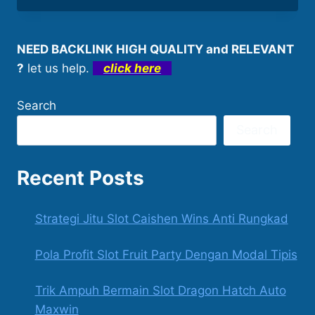
NEED BACKLINK HIGH QUALITY and RELEVANT
?
let us help.
click here
Search
Search
Recent Posts
Strategi Jitu Slot Caishen Wins Anti Rungkad
Pola Profit Slot Fruit Party Dengan Modal Tipis
Trik Ampuh Bermain Slot Dragon Hatch Auto
Maxwin