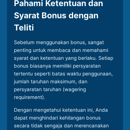
Pahami Ketentuan dan
Syarat Bonus dengan
Teliti
Sebelum menggunakan bonus, sangat
penting untuk membaca dan memahami
syarat dan ketentuan yang berlaku. Setiap
bonus biasanya memiliki persyaratan
tertentu seperti batas waktu penggunaan,
jumlah taruhan maksimum, dan
persyaratan taruhan (wagering
requirement).
Dengan mengetahui ketentuan ini, Anda
dapat menghindari kehilangan bonus
secara tidak sengaja dan merencanakan