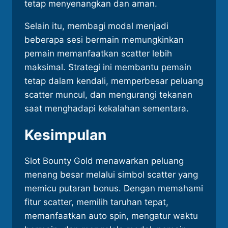
tetap menyenangkan dan aman.
Selain itu, membagi modal menjadi
beberapa sesi bermain memungkinkan
pemain memanfaatkan scatter lebih
maksimal. Strategi ini membantu pemain
tetap dalam kendali, memperbesar peluang
scatter muncul, dan mengurangi tekanan
saat menghadapi kekalahan sementara.
Kesimpulan
Slot Bounty Gold menawarkan peluang
menang besar melalui simbol scatter yang
memicu putaran bonus. Dengan memahami
fitur scatter, memilih taruhan tepat,
memanfaatkan auto spin, mengatur waktu