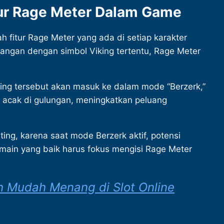
ur Rage Meter Dalam Game
h fitur Rage Meter yang ada di setiap karakter
angan dengan simbol Viking tertentu, Rage Meter
Viking tersebut akan masuk ke dalam mode “Berzerk,”
a acak di gulungan, meningkatkan peluang
ng, karena saat mode Berzerk aktif, potensi
ermain yang baik harus fokus mengisi Rage Meter
 Mudah Menang di Slot Online