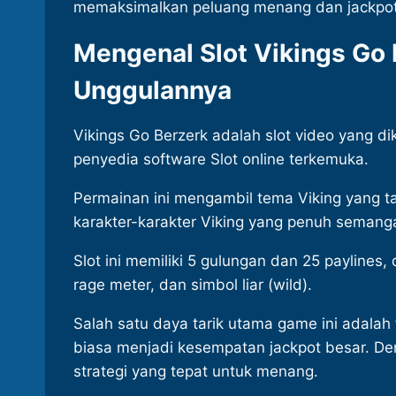
memaksimalkan peluang menang dan jackpot 
Mengenal Slot Vikings Go 
Unggulannya
Vikings Go Berzerk adalah slot video yang d
penyedia software Slot online terkemuka.
Permainan ini mengambil tema Viking yang t
karakter-karakter Viking yang penuh semang
Slot ini memiliki 5 gulungan dan 25 paylines,
rage meter, dan simbol liar (wild).
Salah satu daya tarik utama game ini adalah
biasa menjadi kesempatan jackpot besar. Den
strategi yang tepat untuk menang.