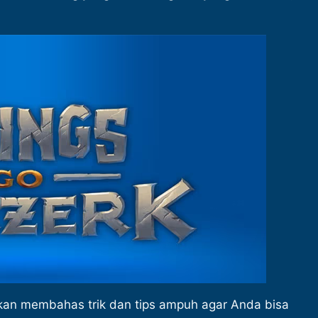
an membahas trik dan tips ampuh agar Anda bisa