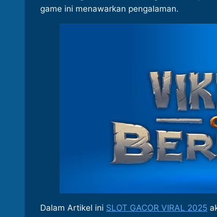
game ini menawarkan pengalaman.
Dalam Artikel ini
SLOT GACOR VIRAL 2025
ak