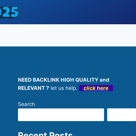
k
NEED BACKLINK HIGH QUALITY and
RELEVANT ?
let us help.
click here
Search
Search
Recent Posts