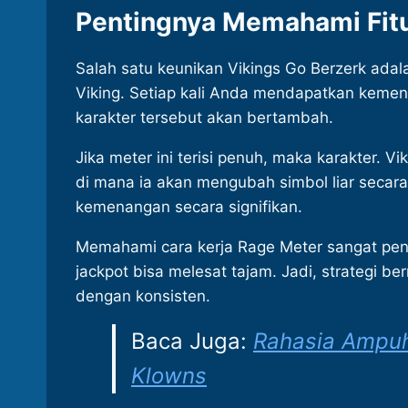
Pentingnya Memahami Fit
Salah satu keunikan Vikings Go Berzerk adala
Viking. Setiap kali Anda mendapatkan kemen
karakter tersebut akan bertambah.
Jika meter ini terisi penuh, maka karakter. 
di mana ia akan mengubah simbol liar secar
kemenangan secara signifikan.
Memahami cara kerja Rage Meter sangat penti
jackpot bisa melesat tajam. Jadi, strategi b
dengan konsisten.
Baca Juga:
Rahasia Ampuh
Klowns