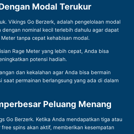
 Dengan Modal Terukur
suk. Vikings Go Berzerk, adalah pengelolaan modal
 dengan nominal kecil terlebih dahulu agar dapat
Meter tanpa cepat kehabisan modal.
ian Rage Meter yang lebih cepat, Anda bisa
ningkatkan potensi hadiah.
angan dan kekalahan agar Anda bisa bermain
si saat permainan berlangsung yang ada di dalam
emperbesar Peluang Menang
ings Go Berzerk. Ketika Anda mendapatkan tiga atau
tur free spins akan aktif, memberikan kesempatan