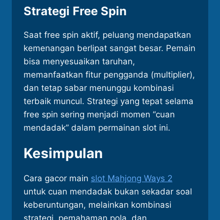
Strategi Free Spin
Saat free spin aktif, peluang mendapatkan
kemenangan berlipat sangat besar. Pemain
bisa menyesuaikan taruhan,
memanfaatkan fitur pengganda (multiplier),
dan tetap sabar menunggu kombinasi
terbaik muncul. Strategi yang tepat selama
free spin sering menjadi momen “cuan
mendadak” dalam permainan slot ini.
Kesimpulan
Cara gacor main
slot Mahjong Ways 2
untuk cuan mendadak bukan sekadar soal
keberuntungan, melainkan kombinasi
strategi, pemahaman pola, dan