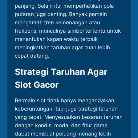
panjang. Selain itu, memperhatikan pola
putaran juga penting. Banyak pemain
mengamati tren kemenangan atau
frekuensi munculnya simbol tertentu untuk
menentukan kapan waktu terbaik
meningkatkan taruhan agar cuan lebih
cepat datang.
Strategi Taruhan Agar
Slot Gacor
Bermain slot tidak hanya mengandalkan
keberuntungan, tapi juga strategi taruhan
yang tepat. Menyesuaikan besaran taruhan
dengan kondisi modal dan fitur game
dapat membuat peluang menang lebih