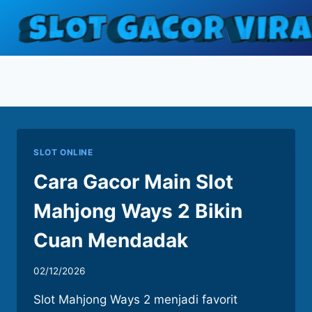
Skip
to
content
Slot Mahjong Ways 2
SLOT ONLINE
Cara Gacor Main Slot
Mahjong Ways 2 Bikin
Cuan Mendadak
02/12/2026
Slot Mahjong Ways 2 menjadi favorit