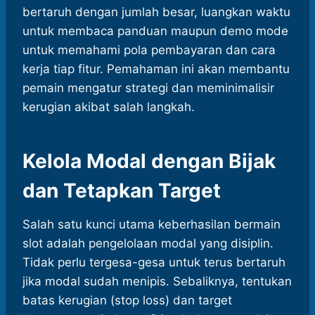
bertaruh dengan jumlah besar, luangkan waktu
untuk membaca panduan maupun demo mode
untuk memahami pola pembayaran dan cara
kerja tiap fitur. Pemahaman ini akan membantu
pemain mengatur strategi dan meminimalisir
kerugian akibat salah langkah.
Kelola Modal dengan Bijak
dan Tetapkan Target
Salah satu kunci utama keberhasilan bermain
slot adalah pengelolaan modal yang disiplin.
Tidak perlu tergesa-gesa untuk terus bertaruh
jika modal sudah menipis. Sebaliknya, tentukan
batas kerugian (stop loss) dan target