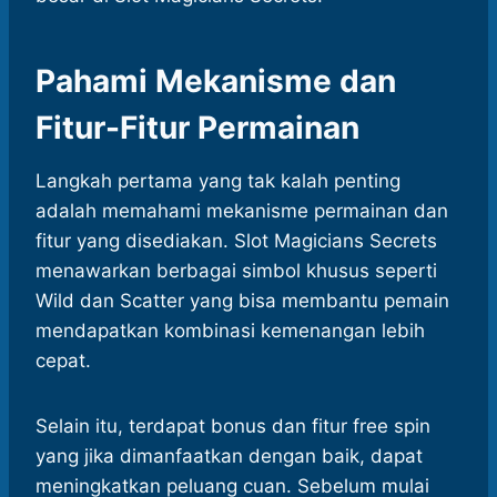
Pahami Mekanisme dan
Fitur-Fitur Permainan
Langkah pertama yang tak kalah penting
adalah memahami mekanisme permainan dan
fitur yang disediakan. Slot Magicians Secrets
menawarkan berbagai simbol khusus seperti
Wild dan Scatter yang bisa membantu pemain
mendapatkan kombinasi kemenangan lebih
cepat.
Selain itu, terdapat bonus dan fitur free spin
yang jika dimanfaatkan dengan baik, dapat
meningkatkan peluang cuan. Sebelum mulai