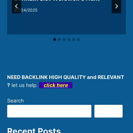
07/04/2025
NEED BACKLINK HIGH QUALITY and RELEVANT
?
let us help.
click here
Search
Search
Recent Posts