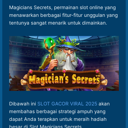
h
a
e
e
k
i
h
a
c
s
l
y
n
a
Magicians Secrets, permainan slot online yang
t
e
s
e
p
e
r
menawarkan berbagai fitur-fitur unggulan yang
s
b
e
g
e
e
tentunya sangat menarik untuk dimainkan.
A
o
n
r
p
o
g
a
p
k
e
m
r
Dibawah ini
SLOT GACOR VIRAL 2025
akan
membahas berbagai strategi ampuh yang
dapat Anda terapkan untuk meraih hadiah
besar di Slot Magicians Secrets.