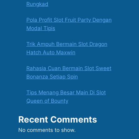
Rungkad
Pola Profit Slot Fruit Party Dengan
Modal Tipis
Trik Ampuh Bermain Slot Dragon
Hatch Auto Maxwin
Rahasia Cuan Bermain Slot Sweet
Bonanza Setiap Spin
Tips Menang Besar Main Di Slot
Queen of Bounty
Recent Comments
No comments to show.