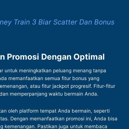
ney Train 3 Biar Scatter Dan Bonus
an Promosi Dengan Optimal
sar untuk meningkatkan peluang menang tanpa
Anda memanfaatkan semua fitur bonus yang
menangan, atau fitur jackpot progresif. Fitur-fitur
 dan memperpanjang waktu bermain Anda.
kan oleh platform tempat Anda bermain, seperti
litas. Dengan memanfaatkan promosi ini, Anda bisa
g kemenangan. Pastikan juga untuk membaca