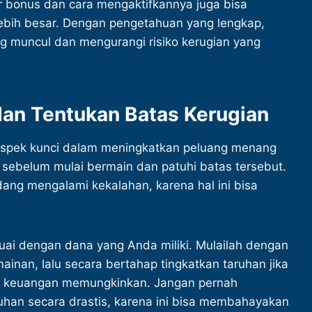
r bonus dan cara mengaktifkannya juga bisa
ih besar. Dengan pengetahuan yang lengkap,
g muncul dan mengurangi risiko kerugian yang
dan Tentukan Batas Kerugian
aspek kunci dalam meningkatkan peluang menang
n sebelum mulai bermain dan patuhi batas tersebut.
ang mengalami kekalahan, karena hal ini bisa
suai dengan dana yang Anda miliki. Mulailah dengan
inan, lalu secara bertahap tingkatkan taruhan jika
si keuangan memungkinkan. Jangan pernah
han secara drastis, karena ini bisa membahayakan