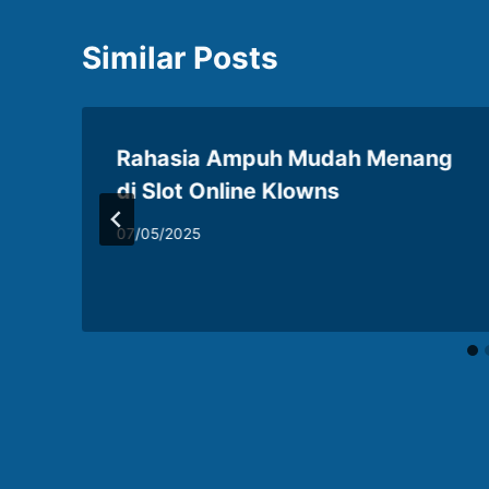
Similar Posts
Rahasia Ampuh Mudah Menang
di Slot Online Klowns
07/05/2025