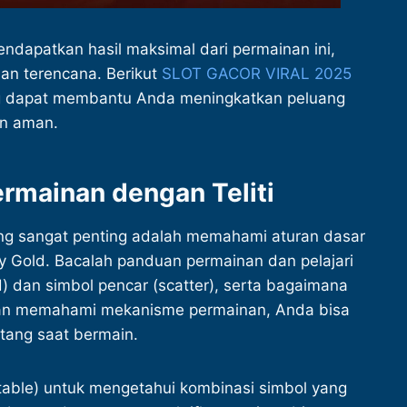
dapatkan hasil maksimal dari permainan ini,
an terencana. Berikut
SLOT GACOR VIRAL 2025
ng dapat membantu Anda meningkatkan peluang
an aman.
ermainan dengan Teliti
ng sangat penting adalah memahami aturan dasar
nty Gold. Bacalah panduan permainan dan pelajari
ld) dan simbol pencar (scatter), serta bagaimana
engan memahami mekanisme permainan, Anda bisa
tang saat bermain.
ytable) untuk mengetahui kombinasi simbol yang