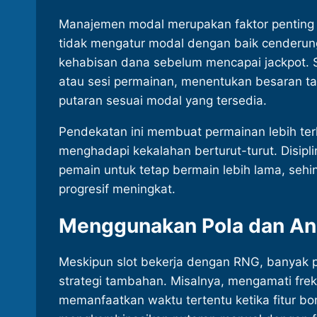
Manajemen modal merupakan faktor penting 
tidak mengatur modal dengan baik cenderung
kehabisan dana sebelum mencapai jackpot. S
atau sesi permainan, menentukan besaran ta
putaran sesuai modal yang tersedia.
Pendekatan ini membuat permainan lebih ter
menghadapi kekalahan berturut-turut. Disip
pemain untuk tetap bermain lebih lama, sehi
progresif meningkat.
Menggunakan Pola dan Ana
Meskipun slot bekerja dengan RNG, banyak 
strategi tambahan. Misalnya, mengamati frek
memanfaatkan waktu tertentu ketika fitur bon