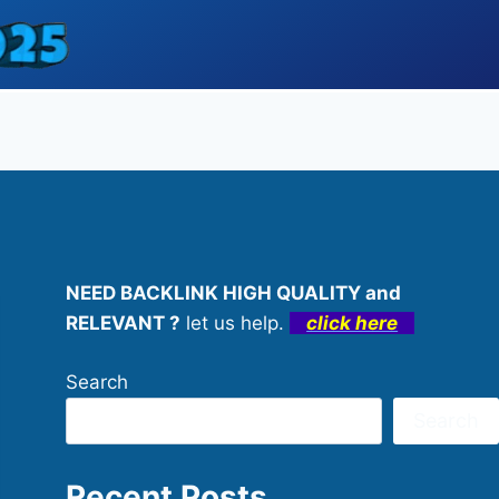
NEED BACKLINK HIGH QUALITY and
RELEVANT ?
let us help.
click here
Search
Search
Recent Posts