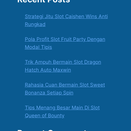
Strategi Jitu Slot Caishen Wins Anti
Rungkad
Pola Profit Slot Fruit Party Dengan
Modal Tipis
Trik Ampuh Bermain Slot Dragon
Hatch Auto Maxwin
Rahasia Cuan Bermain Slot Sweet
Bonanza Setiap Spin
Tips Menang Besar Main Di Slot
Queen of Bounty