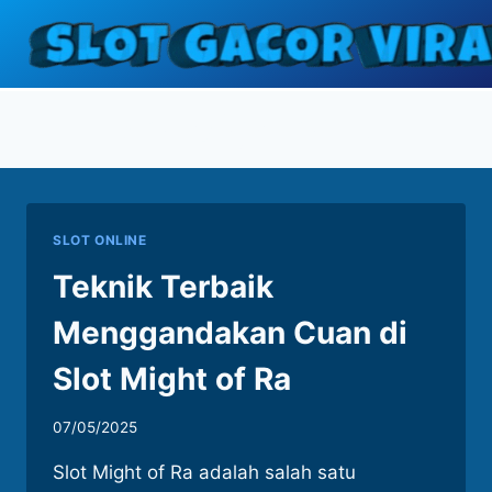
Skip
to
content
Slot Might of Ra
SLOT ONLINE
Teknik Terbaik
Menggandakan Cuan di
Slot Might of Ra
07/05/2025
Slot Might of Ra adalah salah satu